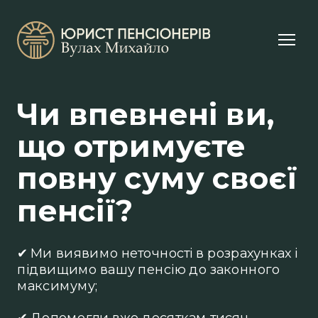
Чи впевнені ви,
що отримуєте
повну суму своєї
пенсії?
✔ Ми виявимо неточності в розрахунках і
підвищимо вашу пенсію до законного
максимуму;
✔ Допомогли вже десяткам тисяч