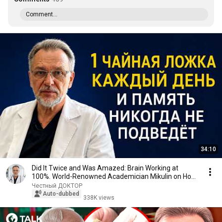
Comment...
34:10
Did It Twice and Was Amazed: Brain Working at
100%. World-Renowned Academician Mikulin on How
to ...
Честный ДОКТОР
Auto-dubbed
338K views