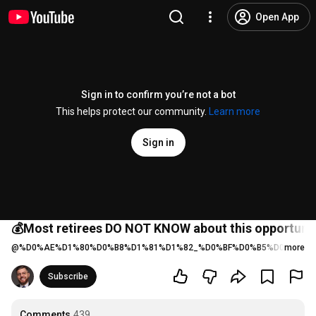
Open App
Sign in to confirm you’re not a bot
This helps protect our community.
Learn more
Sign in
💰Most retirees DO NOT KNOW about this opportunit
@
%D0%AE%D1%80%D0%B8%D1%81%D1%82_%D0%BF%D0%B5%D0%BD%D
more
Subscribe
Comments
439