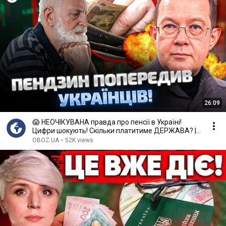
26:09
😱 НЕОЧІКУВАНА правда про пенсії в Україні!
Цифри шокують! Скільки платитиме ДЕРЖАВА? |
OBOZ.UA
OBOZ UA
•
52K views