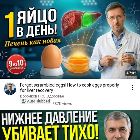
47:02
Forget scrambled eggs! How to cook eggs properly
for liver recovery
Воронков PRO Здоровье
Auto-dubbed
387K views