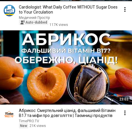
Cardiologist: What Daily Coffee WITHOUT Sugar Does
to Your Circulation
Медичний Простір
Auto-dubbed
117K views
23:03
Абрикос: Смертельний ціанід, фальшивий Вітамін
B17 та міфи про довголіття | Таємниці продуктів
TimePRO.TV
New
21K views