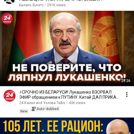
ХВОРОБУ ЛЮДСТВА
Баланс Білого
•
291K views
29:26
⚡СРОЧНО ИЗ БЕЛАРУСИ! Лукашенко ВЗОРВАЛ
ЭФИР обращением к ПУТИНУ. Китай ДАЛ ПРИКАЗ
по "СВО". ЛАТУШКО
24 Канал and Узлова Talks
•
43K views
Auto-dubbed
New