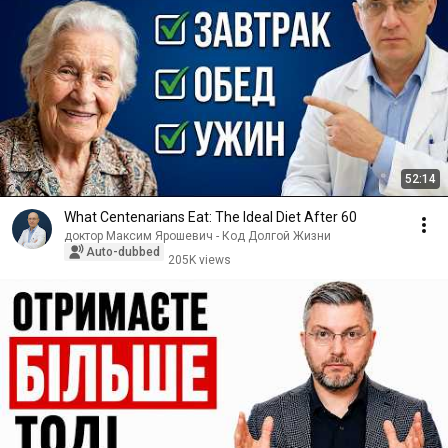
52:14
What Centenarians Eat: The Ideal Diet After 60
доктор Максим Ярошевич - Код Долгой Жизни
Auto-dubbed
205K views