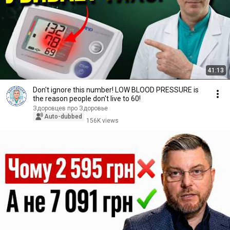
41:13
Don't ignore this number! LOW BLOOD PRESSURE is
the reason people don't live to 60!
Здоровцев про Здоровье
Auto-dubbed
156K views