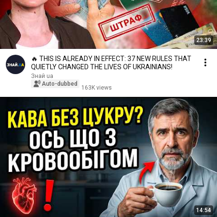
23:39
🔥 THIS IS ALREADY IN EFFECT: 37 NEW RULES THAT
QUIETLY CHANGED THE LIVES OF UKRAINIANS!
Знай ua
Auto-dubbed
163K views
14:54