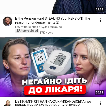
28:33
Is the Pension Fund STEALING Your PENSION? The
reason for underpayments 🤯
Юрист пенсіонерів Вулах Михайло
Auto-dubbed
87K views
50:38
ЦЕ ПРЯМИЙ СИГНАЛ РАКУ. КРИЖАНОВСЬКА про
РІВЕНЬ ЦУКРУ, МУТНУ СЕЧУ та ГОЛОВНУ